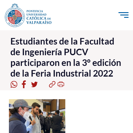
Click acá para ir directamente al contenido
La Universidad
Estudiantes de la Facultad
de Ingeniería PUCV
Investigación, Creación e Innovación
participaron en la 3° edición
PUCV Internacional
de la Feria Industrial 2022
Vinculación con el Medio
Admisión
Pregrado
Postgrado
Formación Continua