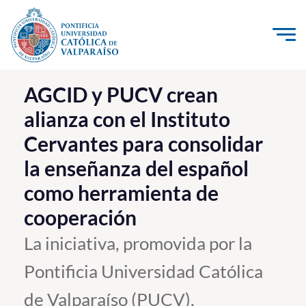
Click acá para ir directamente al contenido
La Universidad
AGCID y PUCV crean
alianza con el Instituto
Investigación, Creación e Innovación
Cervantes para consolidar
PUCV Internacional
la enseñanza del español
Vinculación con el Medio
como herramienta de
Admisión
cooperación
La iniciativa, promovida por la
Pregrado
Pontificia Universidad Católica
Postgrado
de Valparaíso (PUCV),
Formación Continua