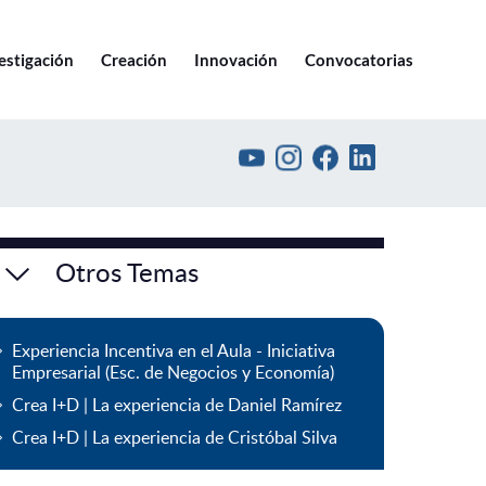
Ir a pucv.cl
estigación
Creación
Innovación
Convocatorias
Otros Temas
Experiencia Incentiva en el Aula - Iniciativa
Empresarial (Esc. de Negocios y Economía)
Crea I+D | La experiencia de Daniel Ramírez
Crea I+D | La experiencia de Cristóbal Silva