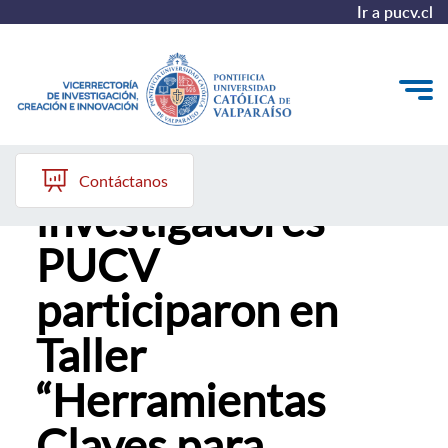
Ir a pucv.cl
Académicos e
VINCI
Contáctanos
investigadores
Investigación
PUCV
Creación
participaron en
Innovación
Taller
Convocatorias
“Herramientas
Claves para