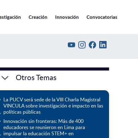
Ir a pucv.cl
estigación
Creación
Innovación
Convocatorias
Otros Temas
La PUCV será sede de la VIII Charla Magistral
VINCULA sobre investigación e impacto en las
políticas públicas
Innovación sin fronteras: Más de 400
educadores se reunieron en Lima para
impulsar la educación STEM+ en