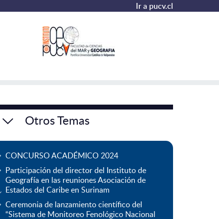
Ir a pucv.cl
Otros Temas
CONCURSO ACADÉMICO 2024
Participación del director del Instituto de
Geografía en las reuniones Asociación de
Estados del Caribe en Surinam
Ceremonia de lanzamiento científico del
“Sistema de Monitoreo Fenológico Nacional