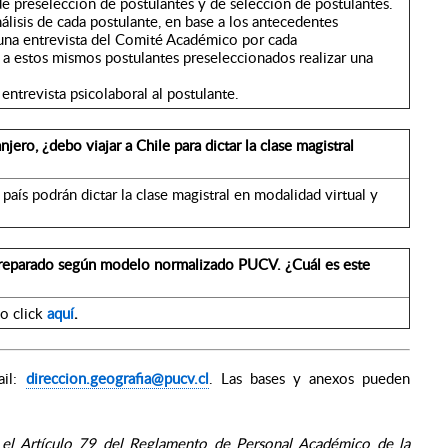
de preselección de postulantes y de selección de postulantes.
nálisis de cada postulante, en base a los antecedentes
 una entrevista del Comité Académico por cada
 a estos mismos postulantes preseleccionados realizar una
 entrevista psicolaboral al postulante.
ero, ¿debo viajar a Chile para dictar la clase magistral
aís podrán dictar la clase magistral en modalidad virtual y
 preparado según modelo normalizado PUCV. ¿Cuál es este
o click
aquí
.
ail:
direccion.geografia@pucv.cl
. Las bases y anexos pueden
n el Artículo 79 del Reglamento de Personal Académico de la