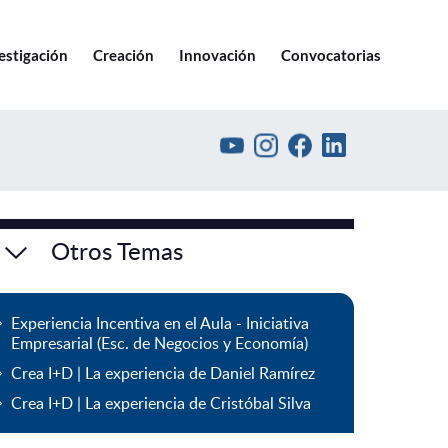
Ir a pucv.cl
estigación
Creación
Innovación
Convocatorias
Otros Temas
Experiencia Incentiva en el Aula - Iniciativa
Empresarial (Esc. de Negocios y Economía)
Crea I+D | La experiencia de Daniel Ramírez
Crea I+D | La experiencia de Cristóbal Silva