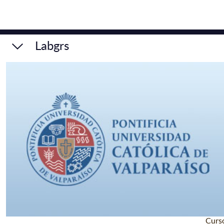
Labgrs
Curs