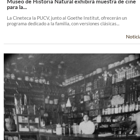
Museo de Historia Natural exhibirá muestra de cine
Leer Más +
para la...
La Cineteca la PUCV, junto al Goethe Institut, ofrecerán un
programa dedicado a la familia, con versiones clásicas...
Notici