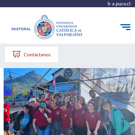
Ir a pucv.cl
Pastoral PUCV
Quiénes somos
Contáctanos
Qué hacemos
Recursos
Barrios Pastorales
Enlaces destacados