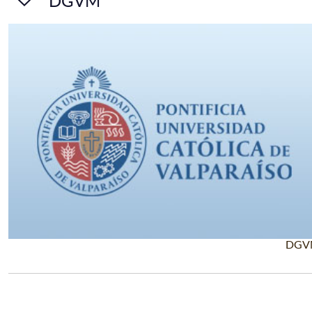
DGVM
DGV
Leer Más +