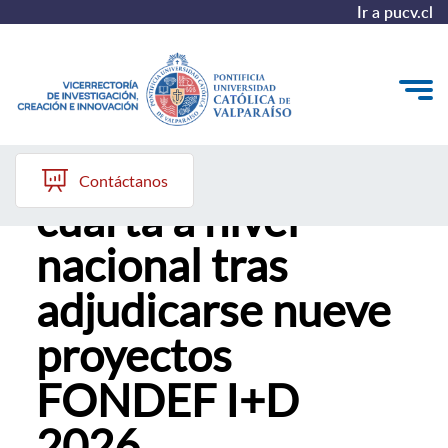
Ir a pucv.cl
PUCV se posiciona
VINCI
Contáctanos
cuarta a nivel
Investigación
nacional tras
Creación
adjudicarse nueve
Innovación
proyectos
Convocatorias
FONDEF I+D
2026