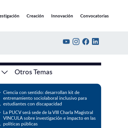
Ir a pucv.cl
estigación
Creación
Innovación
Convocatorias
Otros Temas
Ciencia con sentido: desarrollan kit de
entrenamiento sociolaboral inclusivo para
estudiantes con discapacidad
La PUCV será sede de la VIII Charla Magistral
VINCULA sobre investigación e impacto en las
políticas públicas