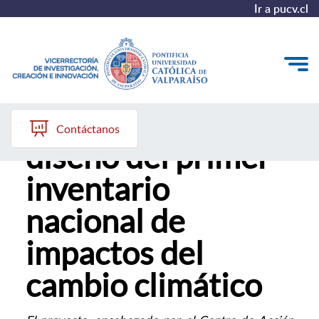
Ir a pucv.cl
PUCV lidera
VINCI
Contáctanos
diseño del primer
Investigación
inventario
Creación
nacional de
Innovación
impactos del
Convocatorias
cambio climático