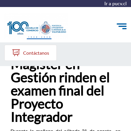
Ir a pucv.cl
Alumnos del
Quiénes somos
Contáctanos
Magíster en
Vinculación con el Medio
Gestión rinden el
Formación Continua
examen final del
Postgrados
Proyecto
Admisión
Integrador
ALUMNI