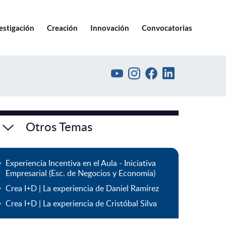
Ir a pucv.cl
estigación
Creación
Innovación
Convocatorias
Otros Temas
Experiencia Incentiva en el Aula - Iniciativa
Empresarial (Esc. de Negocios y Economía)
Crea I+D | La experiencia de Daniel Ramírez
Crea I+D | La experiencia de Cristóbal Silva