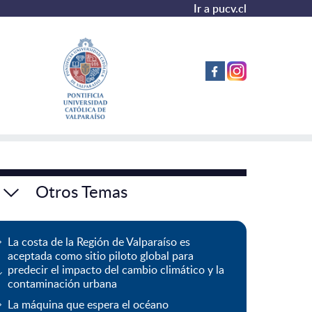
Ir a pucv.cl
Otros Temas
La costa de la Región de Valparaíso es
aceptada como sitio piloto global para
predecir el impacto del cambio climático y la
contaminación urbana
La máquina que espera el océano