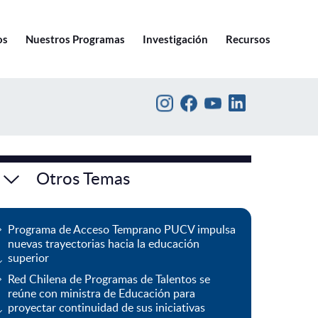
Ir a pucv.cl
os
Nuestros Programas
Investigación
Recursos
Otros Temas
Programa de Acceso Temprano PUCV impulsa
nuevas trayectorias hacia la educación
superior
Red Chilena de Programas de Talentos se
reúne con ministra de Educación para
proyectar continuidad de sus iniciativas