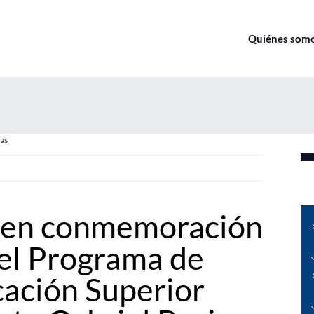
Quiénes som
as
 en conmemoración
del Programa de
cación Superior