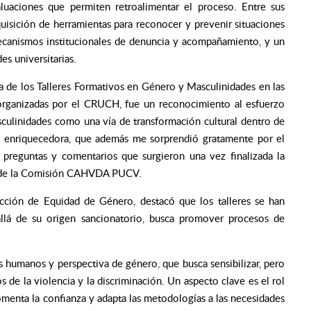
uaciones que permiten retroalimentar el proceso. Entre sus
uisición de herramientas para reconocer y prevenir situaciones
mecanismos institucionales de denuncia y acompañamiento, y un
es universitarias.
ia de los Talleres Formativos en Género y Masculinidades en las
 organizadas por el CRUCH, fue un reconocimiento al esfuerzo
sculinidades como una vía de transformación cultural dentro de
te enriquecedora, que además me sorprendió gratamente por el
e preguntas y comentarios que surgieron una vez finalizada la
va de la Comisión CAHVDA PUCV.
ección de Equidad de Género, destacó que los talleres se han
lá de su origen sancionatorio, busca promover procesos de
s humanos y perspectiva de género, que busca sensibilizar, pero
s de la violencia y la discriminación. Un aspecto clave es el rol
, fomenta la confianza y adapta las metodologías a las necesidades