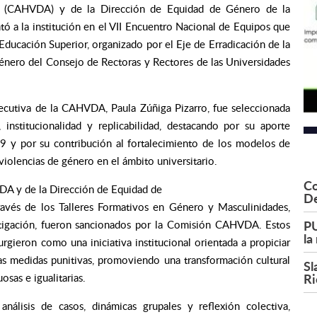
ria (CAHVDA) y de la Dirección de Equidad de Género de la
ntó a la institución en el VII Encuentro Nacional de Equipos que
Educación Superior, organizado por el Eje de Erradicación de la
énero del Consejo de Rectoras y Rectores de las Universidades
jecutiva de la CAHVDA, Paula Zúñiga Pizarro,
fue seleccionada
, institucionalidad y replicabilidad, destacando por su aporte
69 y por su contribución al fortalecimiento de los modelos de
violencias de género en el ámbito universitario.
Co
VDA y de la Dirección de Equidad de
De
ravés de los Talleres Formativos en Género y Masculinidades,
PU
estigación, fueron sancionados por la Comisión CAHVDA. Estos
la
rgieron como una iniciativa institucional orientada a propiciar
las medidas punitivas, promoviendo una transformación cultural
Sl
Ri
sas e igualitarias.
nálisis de casos, dinámicas grupales y reflexión colectiva,