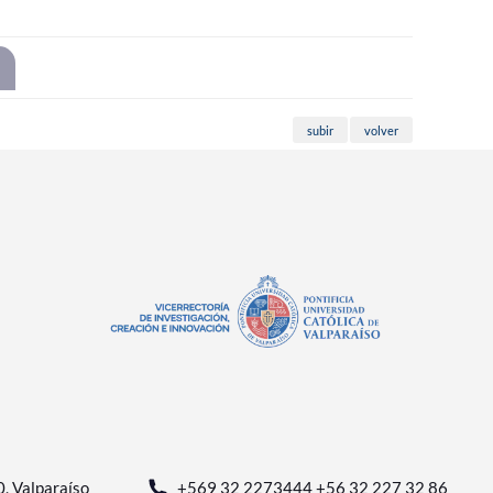
subir
volver
0, Valparaíso
+569 32 2273444 +56 32 227 32 86