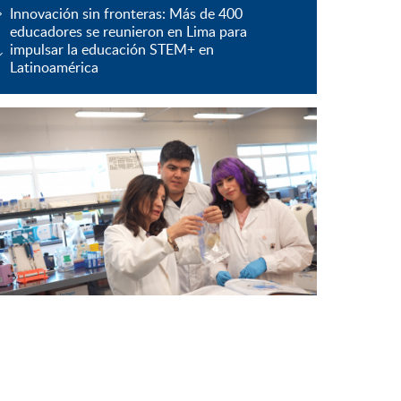
Innovación sin fronteras: Más de 400
educadores se reunieron en Lima para
impulsar la educación STEM+ en
Latinoamérica