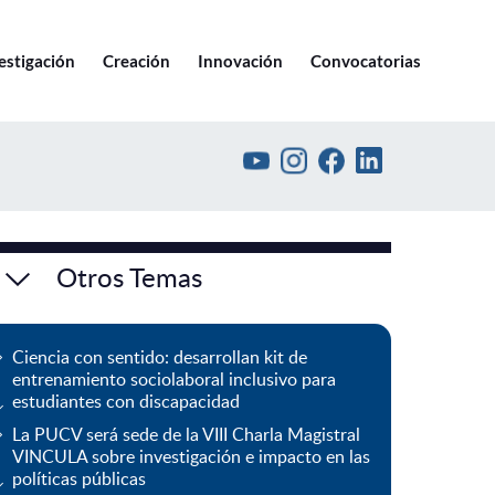
Ir a pucv.cl
estigación
Creación
Innovación
Convocatorias
Otros Temas
Ciencia con sentido: desarrollan kit de
entrenamiento sociolaboral inclusivo para
estudiantes con discapacidad
La PUCV será sede de la VIII Charla Magistral
VINCULA sobre investigación e impacto en las
políticas públicas