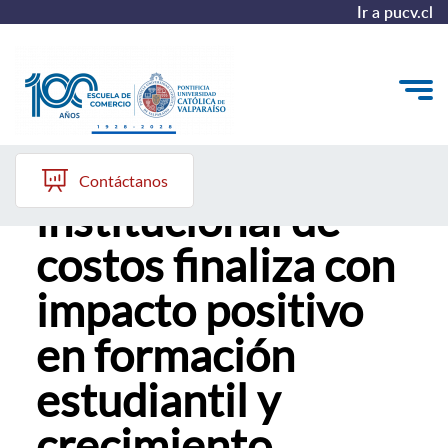
Ir a pucv.cl
Proyecto
Quiénes somos
Contáctanos
institucional de
Vinculación con el Medio
costos finaliza con
Formación Continua
impacto positivo
Postgrados
en formación
Admisión
estudiantil y
ALUMNI
crecimiento