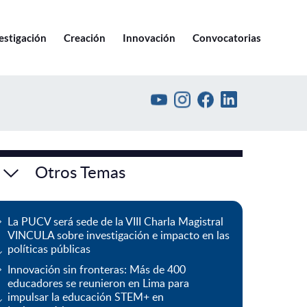
Ir a pucv.cl
estigación
Creación
Innovación
Convocatorias
Otros Temas
La PUCV será sede de la VIII Charla Magistral
VINCULA sobre investigación e impacto en las
políticas públicas
Innovación sin fronteras: Más de 400
educadores se reunieron en Lima para
impulsar la educación STEM+ en