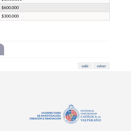
$600.000
$300.000
subir
volver