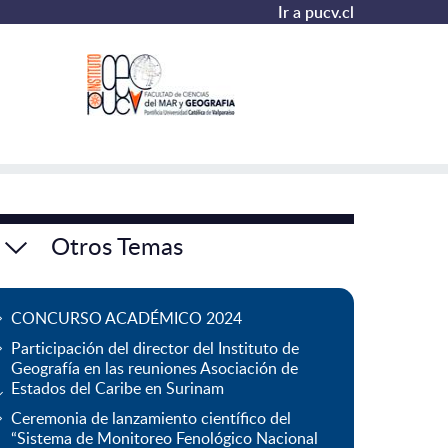
Ir a pucv.cl
Otros Temas
CONCURSO ACADÉMICO 2024
Participación del director del Instituto de
Geografía en las reuniones Asociación de
Estados del Caribe en Surinam
Ceremonia de lanzamiento científico del
“Sistema de Monitoreo Fenológico Nacional