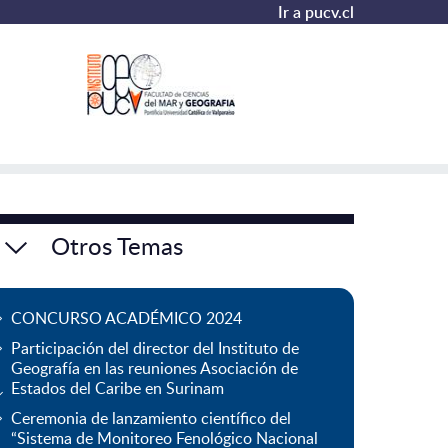
Ir a pucv.cl
Otros Temas
CONCURSO ACADÉMICO 2024
Participación del director del Instituto de
Geografía en las reuniones Asociación de
Estados del Caribe en Surinam
Ceremonia de lanzamiento científico del
“Sistema de Monitoreo Fenológico Nacional