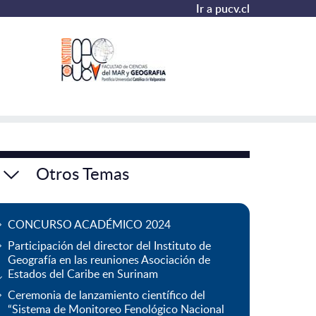
Ir a pucv.cl
Otros Temas
CONCURSO ACADÉMICO 2024
Participación del director del Instituto de
Geografía en las reuniones Asociación de
Estados del Caribe en Surinam
Ceremonia de lanzamiento científico del
“Sistema de Monitoreo Fenológico Nacional