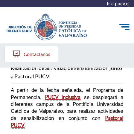
Ir a pucv.cl
Ponte en mi lugar
Quiénes somos
Contáctanos
Nuestros Programas
Realización de actividad de sensibilización junto
a Pastoral PUCV.
Investigación
Recursos
A partir de la fecha señalada, el Programa de
PUCV Inclusiva
Permanencia,
se desplegará a
diferentes campus de la Pontificia Universidad
Católica de Valparaíso, para realizar actividades
Pastoral
de sensibilización en conjunto con
PUCV
.