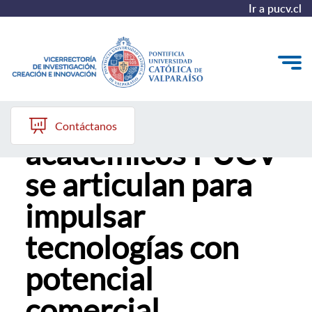
Ir a pucv.cl
Más de 180
VINCI
Contáctanos
académicos PUCV
Investigación
se articulan para
Creación
impulsar
Innovación
tecnologías con
Convocatorias
potencial
comercial