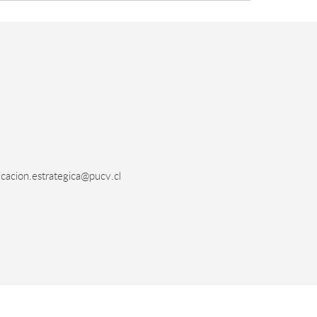
acion.estrategica@pucv.cl