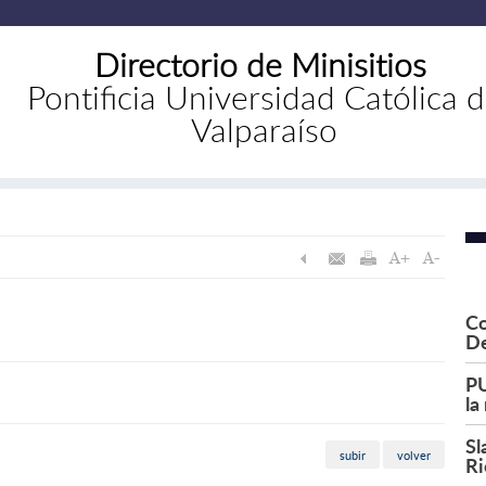
Directorio de Minisitios
Pontificia Universidad Católica 
Valparaíso
Co
De
PU
la
Sl
subir
volver
Ri