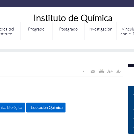
Instituto de Química
erca del
Pregrado
Postgrado
Investigación
Vincul
nstituto
con el
ica Biológica
Educación Química