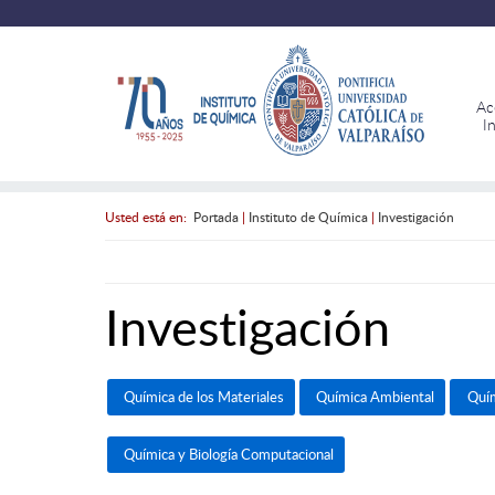
Ac
I
Usted está en:
Portada
|
Instituto de Química
|
Investigación
Investigación
Química de los Materiales
Química Ambiental
Quím
Química y Biología Computacional