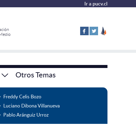
Ir a pucv.cl
ación
 Medio
Otros Temas
Freddy Celis Bozo
Luciano Dibona Villanueva
Pablo Aránguiz Urroz