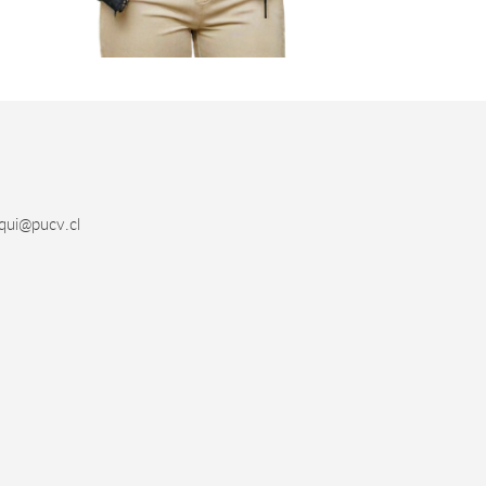
qui@pucv.cl