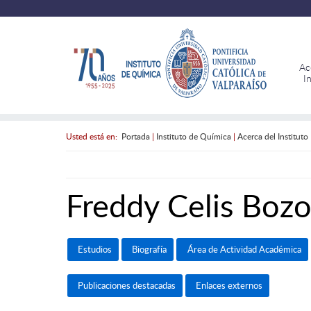
Ac
I
Usted está en:
Portada
|
Instituto de Química
|
Acerca del Instituto
Freddy Celis Boz
Estudios
Biografía
Área de Actividad Académica
Publicaciones destacadas
Enlaces externos