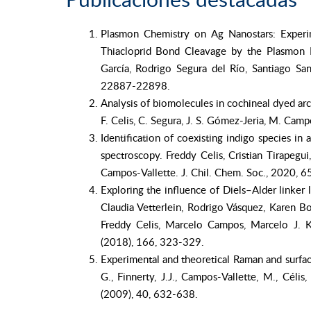
Plasmon Chemistry on Ag Nanostars: Experi
Thiacloprid Bond Cleavage by the Plasmon D
García, Rodrigo Segura del Río, Santiago Sa
22887-22898.
Analysis of biomolecules in cochineal dyed ar
F. Celis, C. Segura, J. S. Gómez-Jeria, M. Camp
Identification of coexisting indigo species i
spectroscopy. Freddy Celis, Cristian Tirapegu
Campos-Vallette. J. Chil. Chem. Soc., 2020, 
Exploring the influence of Diels–Alder linke
Claudia Vetterlein, Rodrigo Vásquez, Karen B
Freddy Celis, Marcelo Campos, Marcelo J. Ko
(2018), 166, 323-329.
Experimental and theoretical Raman and surfa
G., Finnerty, J.J., Campos-Vallette, M., Célis,
(2009), 40, 632-638.