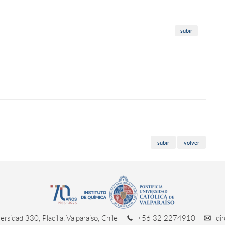
subir
subir
volver
rsidad 330, Placilla, Valparaiso, Chile
+56 32 2274910
dir