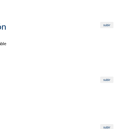
ón
subir
able
subir
subir