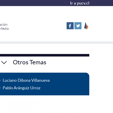
Ir a pucv.cl
ación
 Medio
Otros Temas
Luciano Dibona Villanueva
Pablo Aránguiz Urroz