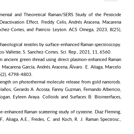
mental and Theoretical Raman/SERS Study of the Pesticide
eactivation Effect. Freddy Celis, Andrés Aracena, Macarena
nchez-Cortes, and Patricio Leyton. ACS Omega, 2023, 8(25),
chaeological textiles by surface-enhanced Raman spectroscopy.
os-Vallette, S. Sanchez-Cortes. Sci. Rep., 2021, 11, 6560.
n an ancient green thread using direct plasmon-enhanced Raman
i, Macarena García, Andrés Aracena, Álvaro. E. Aliaga, Marcelo
65(2), 4798-4803.
r length on photothermal molecule release from gold nanorods.
olaños, Gerardo A. Acosta, Fanny Guzman, Fernando Albericio,
gan, Eyleen Araya. Colloids and Surfaces B: Biointerfaces,
ce-enhanced Raman scattering study of cysteine. Diaz Fleming,
 F., Aliaga, A.E., Fredes, C. and Koch, R. J. Raman Spectrosc.,