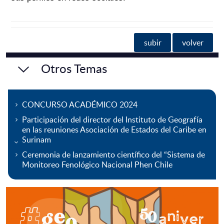
subir
volver
Otros Temas
CONCURSO ACADÉMICO 2024
Participación del director del Instituto de Geografía
en las reuniones Asociación de Estados del Caribe en
Surinam
Ceremonia de lanzamiento científico del “Sistema de
Monitoreo Fenológico Nacional Phen Chile