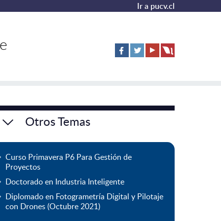
Ir a pucv.cl
de
Otros Temas
Curso Primavera P6 Para Gestión de
Proyectos
Doctorado en Industria Inteligente
Diplomado en Fotogrametría Digital y Pilotaje
con Drones (Octubre 2021)