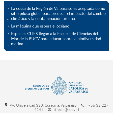
La costa de la Región de Valparaíso es aceptada como
sitio piloto global para predecir el impacto del cambio
climático y la contaminación urbana
La máquina que espera el océano
Especies CITES llegan a la Escuela de Ciencias del
Mar de la PUCV para educar sobre la biodiversidad
marina
Av. Universidad 330, Curauma, Valparaíso
+56 32 227
4241
direcm@pucv.cl