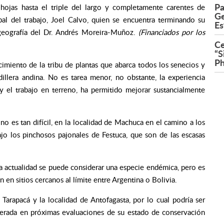
Pa
s hojas hasta el triple del largo y completamente carentes de
Ge
pal del trabajo, Joel Calvo, quien se encuentra terminando su
Es
geografía del Dr. Andrés Moreira-Muñoz.
(Financiados por los
Ce
“S
Ph
imiento de la tribu de plantas que abarca todos los senecios y
illera andina. No es tarea menor, no obstante, la experiencia
 y el trabajo en terreno, ha permitido mejorar sustancialmente
no es tan difícil, en la localidad de Machuca en el camino a los
ajo los pinchosos pajonales de Festuca, que son de las escasas
la actualidad se puede considerar una especie endémica, pero es
en sitios cercanos al límite entre Argentina o Bolivia.
Tarapacá y la localidad de Antofagasta, por lo cual podría ser
derada en próximas evaluaciones de su estado de conservación