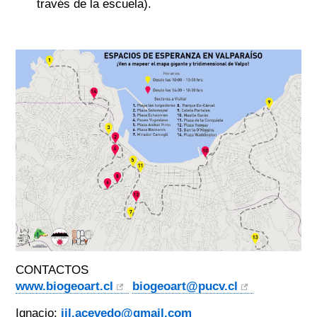
través de la escuela).
CONTACTOS
www.biogeoart.cl
biogeoart@pucv.cl
Ignacio:
ijl.acevedo@gmail.com