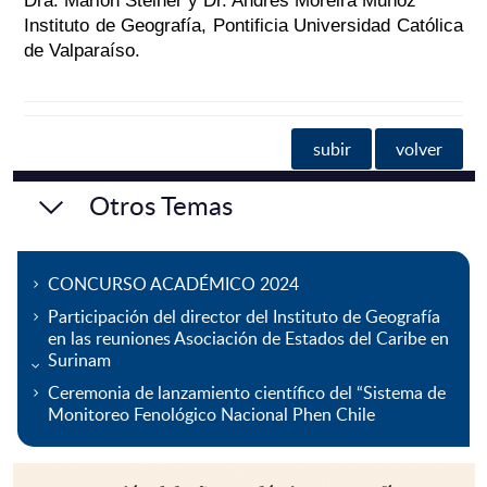
Dra. Marion Steiner y Dr. Andrés Moreira Muñoz
Instituto de Geografía, Pontificia Universidad Católica
de Valparaíso.
subir
volver
Otros Temas
CONCURSO ACADÉMICO 2024
Participación del director del Instituto de Geografía
en las reuniones Asociación de Estados del Caribe en
Surinam
Ceremonia de lanzamiento científico del “Sistema de
Monitoreo Fenológico Nacional Phen Chile