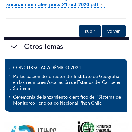
socioambientales-pucv-21-oct-2020.pdf
subir
volver
Otros Temas
CONCURSO ACADÉMICO 2024
Participación del director del Instituto de Geografía
en las reuniones Asociación de Estados del Caribe en
Surinam
Ceremonia de lanzamiento científico del “Sistema de
Monitoreo Fenológico Nacional Phen Chile