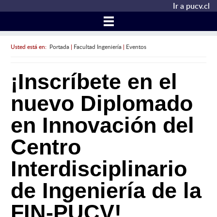
Ir a pucv.cl
Usted está en:
Portada
|
Facultad Ingeniería
|
Eventos
¡Inscríbete en el
nuevo Diplomado
en Innovación del
Centro
Interdisciplinario
de Ingeniería de la
FIN-PUCV!