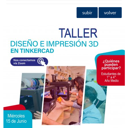
subir
volver