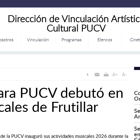
Dirección de Vinculación Artísti
Cultural PUCV
osotros
Vinculación
Programas
Elencos
Cine
ara PUCV debutó en
Co
Or
les de Frutillar
Se
Ar
Se
en
 de la PUCV inauguró sus actividades musicales 2026 durante la
C