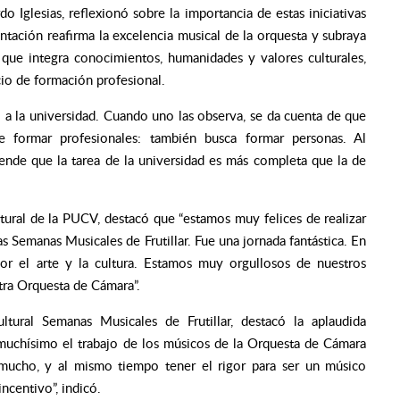
do Iglesias, reflexionó sobre la importancia de estas iniciativas
ntación reafirma la excelencia musical de la orquesta y subraya
que integra conocimientos, humanidades y valores culturales,
o de formación profesional.
do a la universidad. Cuando uno las observa, se da cuenta de que
formar profesionales: también busca formar personas. Al
ende que la tarea de la universidad es más completa que la de
ltural de la PUCV, destacó que “estamos muy felices de realizar
as Semanas Musicales de Frutillar. Fue una jornada fantástica. En
lor el arte y la cultura. Estamos muy orgullosos de nuestros
tra Orquesta de Cámara”.
ltural Semanas Musicales de Frutillar, destacó la aplaudida
muchísimo el trabajo de los músicos de la Orquesta de Cámara
r mucho, y al mismo tiempo tener el rigor para ser un músico
ncentivo”, indicó.