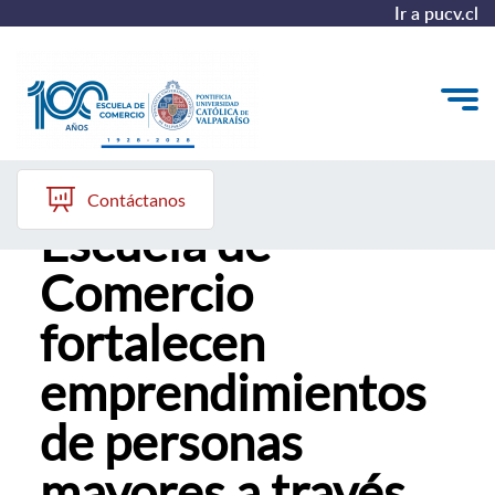
Ir a pucv.cl
Estudiantes de la
Quiénes somos
Contáctanos
Escuela de
Vinculación con el Medio
Comercio
Formación Continua
fortalecen
Postgrados
emprendimientos
Admisión
de personas
ALUMNI
mayores a través