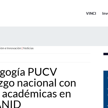
VINCI
Inv
ción e Innovación
|
Noticias
agogía PUCV
zgo nacional con
e académicas en
 ANID