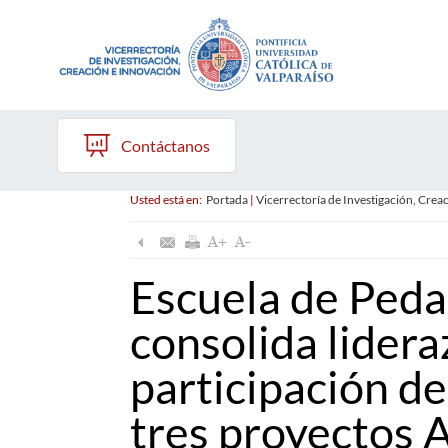
Contáctanos
Usted está en:
Portada
|
Vicerrectoría de Investigación, Crea
Escuela de Ped
consolida lidera
participación d
tres proyectos