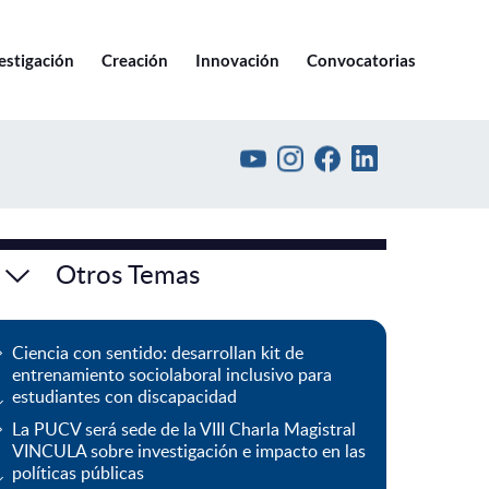
Ir a pucv.cl
estigación
Creación
Innovación
Convocatorias
Otros Temas
Ciencia con sentido: desarrollan kit de
entrenamiento sociolaboral inclusivo para
estudiantes con discapacidad
La PUCV será sede de la VIII Charla Magistral
VINCULA sobre investigación e impacto en las
políticas públicas