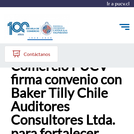
Ir a pucv.cl
Escuela de
Quiénes somos
Contáctanos
Comercio PUCV
Vinculación con el Medio
firma convenio con
Formación Continua
Baker Tilly Chile
Postgrados
Auditores
Admisión
Consultores Ltda.
ALUMNI
para fortalecer