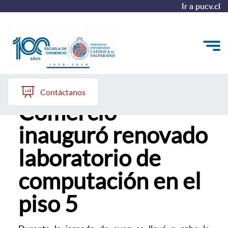
Ir a pucv.cl
Escuela de
Quiénes somos
Contáctanos
Comercio
Vinculación con el Medio
inauguró renovado
Formación Continua
laboratorio de
Postgrados
computación en el
Admisión
piso 5
ALUMNI