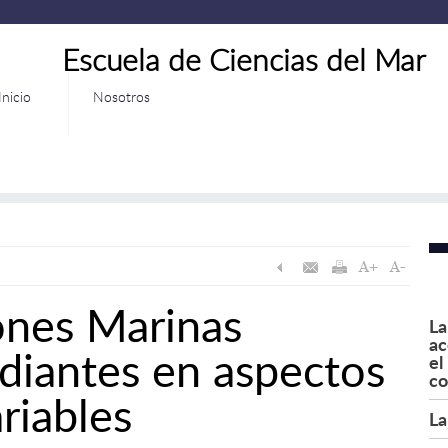
Escuela de Ciencias del Mar
Inicio
Nosotros
ones Marinas
La
ac
udiantes en aspectos
el
co
riables
La