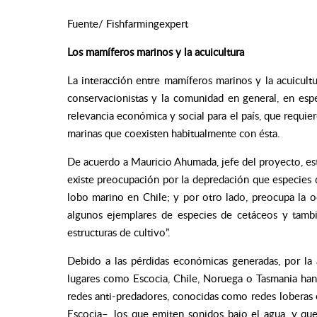
Fuente/ Fishfarmingexpert
Los mamíferos marinos y la acuicultura
La interacción entre mamíferos marinos y la acuicultur
conservacionistas y la comunidad en general, en espe
relevancia económica y social para el país, que requier
marinas que coexisten habitualmente con ésta.
De acuerdo a Mauricio Ahumada, jefe del proyecto, e
existe preocupación por la depredación que especies 
lobo marino en Chile; y por otro lado, preocupa la o
algunos ejemplares de especies de cetáceos y tamb
estructuras de cultivo”.
Debido a las pérdidas económicas generadas, por la
lugares como Escocia, Chile, Noruega o Tasmania han 
redes anti-predadores, conocidas como redes loberas e
Escocia–, los que emiten sonidos bajo el agua, y qu