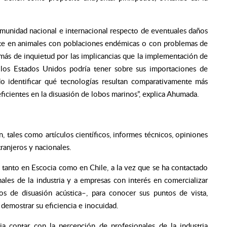
omunidad nacional e internacional respecto de eventuales daños
nte en animales con poblaciones endémicas o con problemas de
ás de inquietud por las implicancias que la implementación de
 los Estados Unidos podría tener sobre sus importaciones de
do identificar qué tecnologías resultan comparativamente más
icientes en la disuasión de lobos marinos”,
explica Ahumada.
, tales como artículos científicos, informes técnicos, opiniones
ranjeros y nacionales.
es tanto en Escocia como en Chile, a la vez que se ha contactado
ales de la industria y a empresas con interés en comercializar
os de disuasión acústica–, para conocer sus puntos de vista,
 demostrar su eficiencia e inocuidad.
cia contar con la percepción de profesionales de la industria