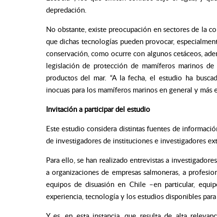
depredación.
No obstante, existe preocupación en sectores de la c
que dichas tecnologías pueden provocar, especialme
conservación, como ocurre con algunos cetáceos, adem
legislación de protección de mamíferos marinos de
productos del mar.
“A la fecha, el estudio ha busca
inocuas para los mamíferos marinos en general y más ef
Invitación a participar del estudio
Este estudio considera distintas fuentes de información
de investigadores de instituciones e investigadores ext
Para ello, se han realizado entrevistas a investigador
a organizaciones de empresas salmoneras, a profesion
equipos de disuasión en Chile –en particular, equip
experiencia, tecnología y los estudios disponibles para
Y es, en esta instancia, que resulta de alta relevan