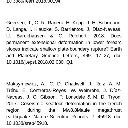
10.3389/feart.2018.00194.
Geersen, J., C. R. Ranero, H. Kopp, J. H. Behrmann,
D. Lange, I. Klaucke, S. Barrientos, J. Diaz-Naveas,
U. Barckhausen & C. Reichert. 2018. Does
permanent extensional deformation in lower forearc
slopes indicate shallow plate-boundary rupture? Earth
and Planetary Science Letters, 489: 17–27, doi:
10.1016/j.epsl.2018.02.030. Q1
Maksymowicz, A., C. D. Chadwell, J. Ruiz, A. M.
Tréhu, E. Contreras-Reyes, W. Weinrebe, J. Díaz-
Naveas, J. C. Gibson, P. Lonsdale & M. D. Tryon.
2017. Coseismic seafloor deformation in the trench
region during the Mw8.8Maule megathrust
earthquake. Nature Scientific Reports, 7: 45918. doi:
10.1038/srep45918.