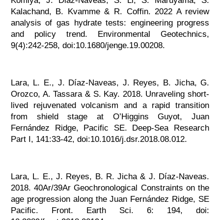
Komiya, J. Diaz-Naveas, S. Li, S. Maruyama, S.
Kalachand, B. Kvamme & R. Coffin. 2022 A review
analysis of gas hydrate tests: engineering progress
and policy trend. Environmental Geotechnics,
9(4):242-258, doi:10.1680/jenge.19.00208.
Lara, L. E., J. Díaz-Naveas, J. Reyes, B. Jicha, G.
Orozco, A. Tassara & S. Kay. 2018. Unraveling short-
lived rejuvenated volcanism and a rapid transition
from shield stage at O’Higgins Guyot, Juan
Fernández Ridge, Pacific SE. Deep-Sea Research
Part I, 141:33-42, doi:10.1016/j.dsr.2018.08.012.
Lara, L. E., J. Reyes, B. R. Jicha & J. Díaz-Naveas.
2018. 40Ar/39Ar Geochronological Constraints on the
age progression along the Juan Fernández Ridge, SE
Pacific. Front. Earth Sci. 6: 194, doi: