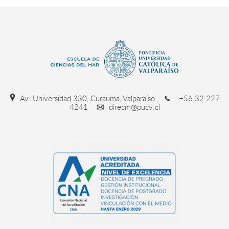
Av. Universidad 330, Curauma, Valparaíso
+56 32 227
4241
direcm@pucv.cl