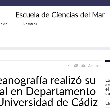
Escuela de Ciencias del Mar
Inicio
Nosotros
anografía realizó su
La
ac
nal en Departamento
el
co
 Universidad de Cádiz
La