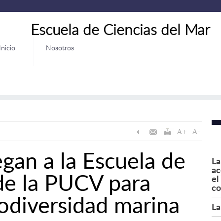
Escuela de Ciencias del Mar
Inicio
Nosotros
egan a la Escuela de
La
ac
de la PUCV para
el
co
iodiversidad marina
La